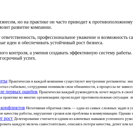
несом, но на практике он часто приводит к противоположному р
мозит развитие компании.
 ответственность, профессиональное уважение и возможность с
ые идеи и обеспечивать устойчивый рост бизнеса.
ого контроля, а умения создавать эффективную систему работы
лгосрочный успех.
енты
Практически в каждой компании существуют внутренние регламенты: инс
тал стабильно, сотрудники понимали свои обязанности, а процессы не зависели
сле первых ошибок
Практически каждый руководитель хочет видеть в свое
 на практике во многих организациях происходит противоположная ситуация: 
з конфликтов
Негативная обратная связь — одна из самых сложных задач в 
ие качества работы, нарушение сроков или проблемы в коммуникации. Однако и
т рост
Делегирование считается одним из ключевых навыков успешного руков
ать каждую мелочь самостоятельно, опасаясь потери качества, денег или клие