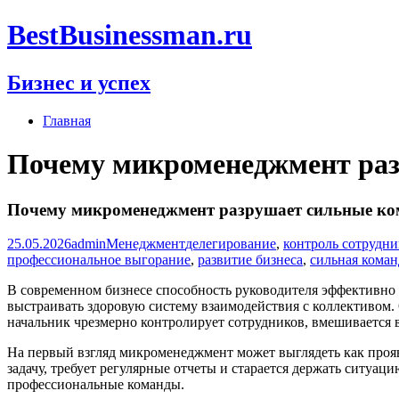
Перейти
BestBusinessman.ru
к
содержимому
Бизнес и успех
Главная
Почему микроменеджмент ра
Почему микроменеджмент разрушает сильные к
25.05.2026
admin
Менеджмент
делегирование
,
контроль сотрудни
профессиональное выгорание
,
развитие бизнеса
,
сильная коман
В современном бизнесе способность руководителя эффективно 
выстраивать здоровую систему взаимодействия с коллективом
начальник чрезмерно контролирует сотрудников, вмешивается 
На первый взгляд микроменеджмент может выглядеть как прояв
задачу, требует регулярные отчеты и старается держать ситуа
профессиональные команды.