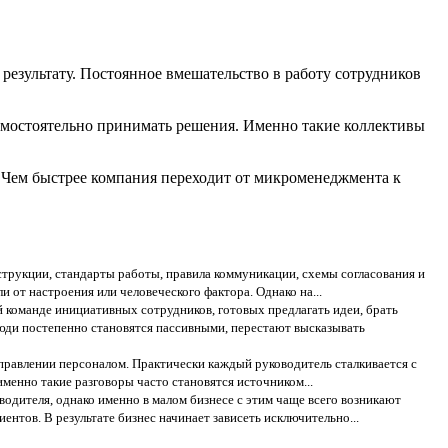
езультату. Постоянное вмешательство в работу сотрудников
амостоятельно принимать решения. Именно такие коллективы
. Чем быстрее компания переходит от микроменеджмента к
трукции, стандарты работы, правила коммуникации, схемы согласования и
 от настроения или человеческого фактора. Однако на...
й команде инициативных сотрудников, готовых предлагать идеи, брать
люди постепенно становятся пассивными, перестают высказывать
управлении персоналом. Практически каждый руководитель сталкивается с
менно такие разговоры часто становятся источником...
одителя, однако именно в малом бизнесе с этим чаще всего возникают
нтов. В результате бизнес начинает зависеть исключительно...