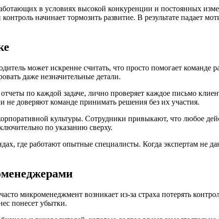
ботающих в условиях высокой конкуренции и постоянных измене
онтроль начинает тормозить развитие. В результате падает моти
ке
дитель может искренне считать, что просто помогает команде р
ровать даже незначительные детали.
тчеты по каждой задаче, лично проверяет каждое письмо клиент
и не доверяют команде принимать решения без их участия.
рпоративной культуры. Сотрудники привыкают, что любое дейст
ключительно по указанию сверху.
х, где работают опытные специалисты. Когда экспертам не даю
оменеджерами
асто микроменеджмент возникает из-за страха потерять контрол
нес понесет убытки.