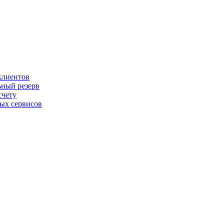
клиентов
ьный резерв
счету
ных сервисов