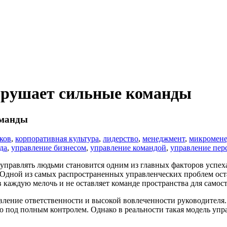
зрушает сильные команды
оманды
ков
,
корпоративная культура
,
лидерство
,
менеджмент
,
микромен
да
,
управление бизнесом
,
управление командой
,
управление пер
управлять людьми становится одним из главных факторов успех
. Одной из самых распространенных управленческих проблем ос
в каждую мелочь и не оставляет команде пространства для само
ление ответственности и высокой вовлеченности руководителя.
цию под полным контролем. Однако в реальности такая модель уп