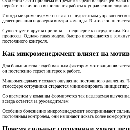
Особенно часто проблема встречается среди владельцев малого
перейти от личного выполнения работы к управлению людьми.
Иногда микроменеджмент связан с недостатком управленческог
делегирования и доверия внутри команды. В итоге он пытается
Существует и другая причина — недоверие к сотрудникам. Если
процессы. Однако такая модель быстро превращается в замкнут
постоянного контроля.
Как микроменеджмент влияет на мотив
Для большинства людей важным фактором мотивации является 
он постепенно теряет интерес к работе.
Микроменеджмент создает ощущение постоянного давления. Чело
атмосфере сотрудники стараются минимизировать инициативу, 
Со временем у команды формируется так называемая выученная
всегда остается за руководителем.
Особенно болезненно микроменеджмент воспринимают сильные 
постоянным контролем, они начинают искать более комфортну
Почему сильные сотрудники уходят пе