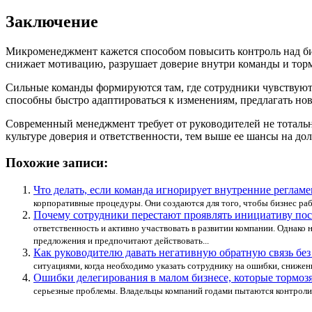
Заключение
Микроменеджмент кажется способом повысить контроль над биз
снижает мотивацию, разрушает доверие внутри команды и тор
Сильные команды формируются там, где сотрудники чувствуют
способны быстро адаптироваться к изменениям, предлагать нов
Современный менеджмент требует от руководителей не тотальн
культуре доверия и ответственности, тем выше ее шансы на до
Похожие записи:
Что делать, если команда игнорирует внутренние реглам
корпоративные процедуры. Они создаются для того, чтобы бизнес рабо
Почему сотрудники перестают проявлять инициативу по
ответственность и активно участвовать в развитии компании. Однако
предложения и предпочитают действовать...
Как руководителю давать негативную обратную связь бе
ситуациями, когда необходимо указать сотруднику на ошибки, снижен
Ошибки делегирования в малом бизнесе, которые тормозя
серьезные проблемы. Владельцы компаний годами пытаются контролиров