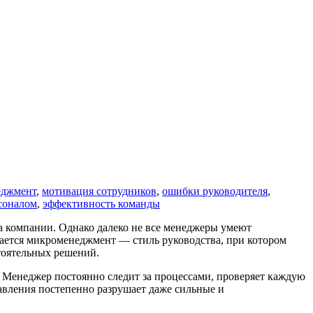
еджмент
,
мотивация сотрудников
,
ошибки руководителя
,
соналом
,
эффективность команды
а компании. Однако далеко не все менеджеры умеют
тается микроменеджмент — стиль руководства, при котором
стоятельных решений.
 Менеджер постоянно следит за процессами, проверяет каждую
равления постепенно разрушает даже сильные и