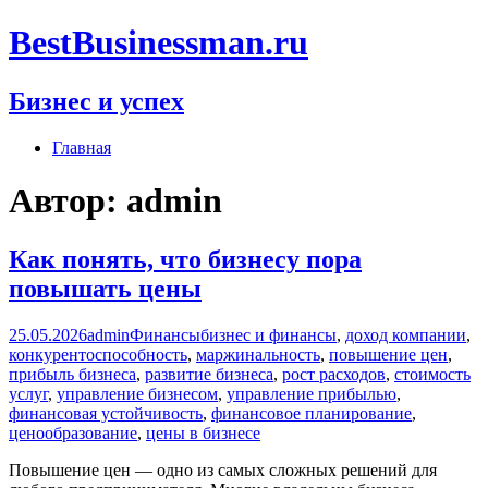
Перейти
BestBusinessman.ru
к
содержимому
Бизнес и успех
Главная
Автор:
admin
Как понять, что бизнесу пора
повышать цены
25.05.2026
admin
Финансы
бизнес и финансы
,
доход компании
,
конкурентоспособность
,
маржинальность
,
повышение цен
,
прибыль бизнеса
,
развитие бизнеса
,
рост расходов
,
стоимость
услуг
,
управление бизнесом
,
управление прибылью
,
финансовая устойчивость
,
финансовое планирование
,
ценообразование
,
цены в бизнесе
Повышение цен — одно из самых сложных решений для