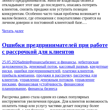
любого предпринимателя. Многие владельцы бизнеса
откладывают этот шаг до последнего, опасаясь потерять
клиентов, снизить продажи или уступить позиции
конкурентам. Особенно часто такая проблема возникает в
малом бизнесе, где отношения с покупателями строятся на
личном доверии и постоянной клиентской базе.…
Читать далее
Ошибки предпринимателей при работе
с рассрочкой для клиентов
25.05.2026
admin
Финансы
бизнес и финансы
,
дебиторская
задолженность
,
денежный поток
,
кассовый разрыв
,
кредитные
риски
,
ошибки предпринимателей
,
платежи клиентов
,
прибыль компании
,
продажи в рассрочку
,
рассрочка для
клиентов
,
управление денежным потоком
,
управление
рисками
,
финансовая устойчивость
,
финансовое
планирование
,
финансы бизнеса
Рассрочка давно стала одним из самых популярных
инструментов увеличения продаж. Для клиентов возможность
оплатить товар или услугу частями делает покупку более