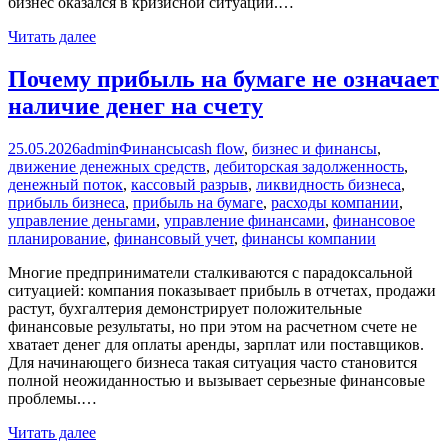
бизнес оказался в кризисной ситуации.…
Читать далее
Почему прибыль на бумаге не означает
наличие денег на счету
25.05.2026
admin
Финансы
cash flow
,
бизнес и финансы
,
движение денежных средств
,
дебиторская задолженность
,
денежный поток
,
кассовый разрыв
,
ликвидность бизнеса
,
прибыль бизнеса
,
прибыль на бумаге
,
расходы компании
,
управление деньгами
,
управление финансами
,
финансовое
планирование
,
финансовый учет
,
финансы компании
Многие предприниматели сталкиваются с парадоксальной
ситуацией: компания показывает прибыль в отчетах, продажи
растут, бухгалтерия демонстрирует положительные
финансовые результаты, но при этом на расчетном счете не
хватает денег для оплаты аренды, зарплат или поставщиков.
Для начинающего бизнеса такая ситуация часто становится
полной неожиданностью и вызывает серьезные финансовые
проблемы.…
Читать далее