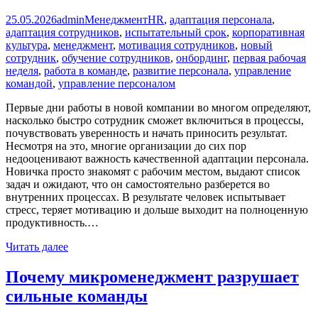
25.05.2026
admin
Менеджмент
HR
,
адаптация персонала
,
адаптация сотрудников
,
испытательный срок
,
корпоративная
культура
,
менеджмент
,
мотивация сотрудников
,
новый
сотрудник
,
обучение сотрудников
,
онбординг
,
первая рабочая
неделя
,
работа в команде
,
развитие персонала
,
управление
командой
,
управление персоналом
Первые дни работы в новой компании во многом определяют,
насколько быстро сотрудник сможет включиться в процессы,
почувствовать уверенность и начать приносить результат.
Несмотря на это, многие организации до сих пор
недооценивают важность качественной адаптации персонала.
Новичка просто знакомят с рабочим местом, выдают список
задач и ожидают, что он самостоятельно разберется во
внутренних процессах. В результате человек испытывает
стресс, теряет мотивацию и дольше выходит на полноценную
продуктивность.…
Читать далее
Почему микроменеджмент разрушает
сильные команды