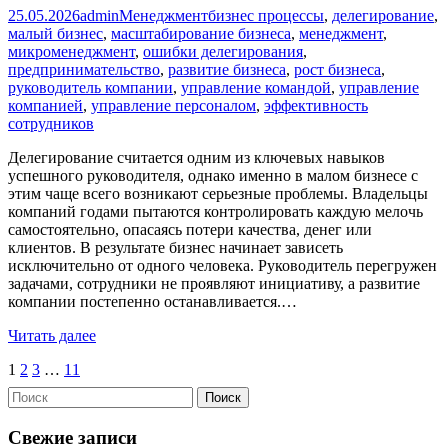
25.05.2026
admin
Менеджмент
бизнес процессы
,
делегирование
,
малый бизнес
,
масштабирование бизнеса
,
менеджмент
,
микроменеджмент
,
ошибки делегирования
,
предпринимательство
,
развитие бизнеса
,
рост бизнеса
,
руководитель компании
,
управление командой
,
управление
компанией
,
управление персоналом
,
эффективность
сотрудников
Делегирование считается одним из ключевых навыков
успешного руководителя, однако именно в малом бизнесе с
этим чаще всего возникают серьезные проблемы. Владельцы
компаний годами пытаются контролировать каждую мелочь
самостоятельно, опасаясь потери качества, денег или
клиентов. В результате бизнес начинает зависеть
исключительно от одного человека. Руководитель перегружен
задачами, сотрудники не проявляют инициативу, а развитие
компании постепенно останавливается.…
Читать далее
Пагинация
1
2
3
…
11
записей
Свежие записи