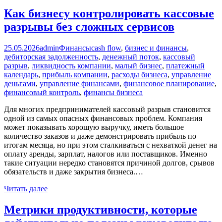
Как бизнесу контролировать кассовые
разрывы без сложных сервисов
25.05.2026
admin
Финансы
cash flow
,
бизнес и финансы
,
дебиторская задолженность
,
денежный поток
,
кассовый
разрыв
,
ликвидность компании
,
малый бизнес
,
платежный
календарь
,
прибыль компании
,
расходы бизнеса
,
управление
деньгами
,
управление финансами
,
финансовое планирование
,
финансовый контроль
,
финансы бизнеса
Для многих предпринимателей кассовый разрыв становится
одной из самых опасных финансовых проблем. Компания
может показывать хорошую выручку, иметь большое
количество заказов и даже демонстрировать прибыль по
итогам месяца, но при этом сталкиваться с нехваткой денег на
оплату аренды, зарплат, налогов или поставщиков. Именно
такие ситуации нередко становятся причиной долгов, срывов
обязательств и даже закрытия бизнеса.…
Читать далее
Метрики продуктивности, которые