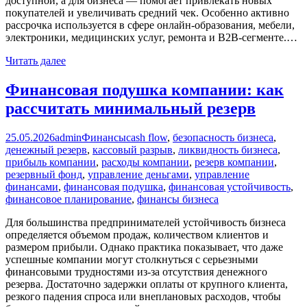
доступной, а для бизнеса — помогает привлекать новых
покупателей и увеличивать средний чек. Особенно активно
рассрочка используется в сфере онлайн-образования, мебели,
электроники, медицинских услуг, ремонта и B2B-сегменте.…
Читать далее
Финансовая подушка компании: как
рассчитать минимальный резерв
25.05.2026
admin
Финансы
cash flow
,
безопасность бизнеса
,
денежный резерв
,
кассовый разрыв
,
ликвидность бизнеса
,
прибыль компании
,
расходы компании
,
резерв компании
,
резервный фонд
,
управление деньгами
,
управление
финансами
,
финансовая подушка
,
финансовая устойчивость
,
финансовое планирование
,
финансы бизнеса
Для большинства предпринимателей устойчивость бизнеса
определяется объемом продаж, количеством клиентов и
размером прибыли. Однако практика показывает, что даже
успешные компании могут столкнуться с серьезными
финансовыми трудностями из-за отсутствия денежного
резерва. Достаточно задержки оплаты от крупного клиента,
резкого падения спроса или внеплановых расходов, чтобы