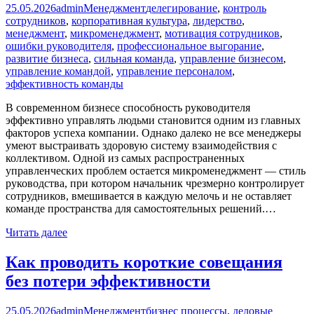
25.05.2026
admin
Менеджмент
делегирование
,
контроль
сотрудников
,
корпоративная культура
,
лидерство
,
менеджмент
,
микроменеджмент
,
мотивация сотрудников
,
ошибки руководителя
,
профессиональное выгорание
,
развитие бизнеса
,
сильная команда
,
управление бизнесом
,
управление командой
,
управление персоналом
,
эффективность команды
В современном бизнесе способность руководителя
эффективно управлять людьми становится одним из главных
факторов успеха компании. Однако далеко не все менеджеры
умеют выстраивать здоровую систему взаимодействия с
коллективом. Одной из самых распространенных
управленческих проблем остается микроменеджмент — стиль
руководства, при котором начальник чрезмерно контролирует
сотрудников, вмешивается в каждую мелочь и не оставляет
команде пространства для самостоятельных решений.…
Читать далее
Как проводить короткие совещания
без потери эффективности
25.05.2026
admin
Менеджмент
бизнес процессы
,
деловые