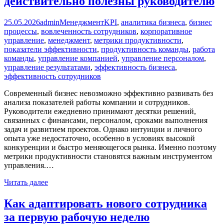
действительно полезны руководителю
25.05.2026
admin
Менеджмент
KPI
,
аналитика бизнеса
,
бизнес
процессы
,
вовлеченность сотрудников
,
корпоративное
управление
,
менеджмент
,
метрики продуктивности
,
показатели эффективности
,
продуктивность команды
,
работа
команды
,
управление компанией
,
управление персоналом
,
управление результатами
,
эффективность бизнеса
,
эффективность сотрудников
Современный бизнес невозможно эффективно развивать без
анализа показателей работы компании и сотрудников.
Руководители ежедневно принимают десятки решений,
связанных с финансами, персоналом, сроками выполнения
задач и развитием проектов. Однако интуиции и личного
опыта уже недостаточно, особенно в условиях высокой
конкуренции и быстро меняющегося рынка. Именно поэтому
метрики продуктивности становятся важным инструментом
управления.…
Читать далее
Как адаптировать нового сотрудника
за первую рабочую неделю